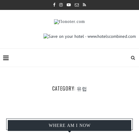
CATEGORY:
유럽
WHERE AM I NOW