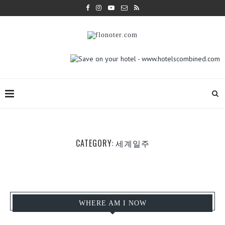
CATEGORY:
세계일주
WHERE AM I NOW